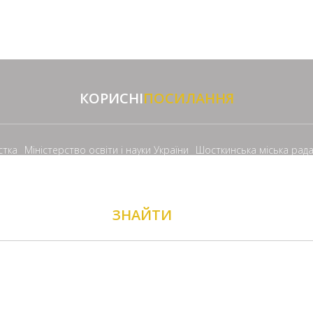
КОРИСНІ
ПОСИЛАННЯ
стка
Міністерство освіти і науки України
Шосткинська міська рад
ЗНАЙТИ
НАС