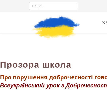
ГО
Прозора школа
Про порушення доброчесності гов
Всеукраїнський урок з Доброчеснос