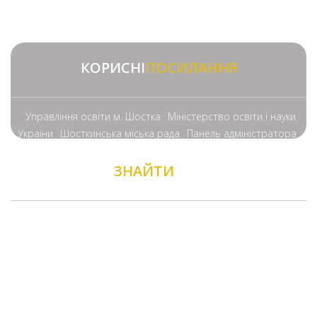
КОРИСНІ
ПОСИЛАННЯ
Управління освіти м. Шостка
Міністерство освіти і науки
України
Шосткинська міська рада
Панель адміністратора
ЗНАЙТИ
НАС