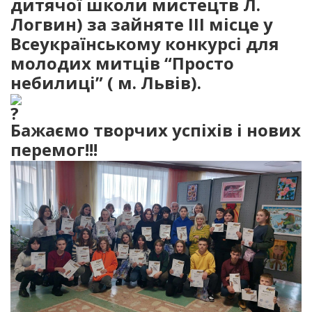
дитячої школи мистецтв Л.
Логвин) за зайняте ІІІ місце
у
Всеукраїнському конкурсі для
молодих митців “Просто
небилиці” ( м. Львів).
Бажаємо творчих успіхів і нових
перемог!!!