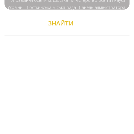
Управління освіти м. Шостка
Міністерство освіти і науки
України
Шосткинська міська рада
Панель адміністратора
ЗНАЙТИ
НАС